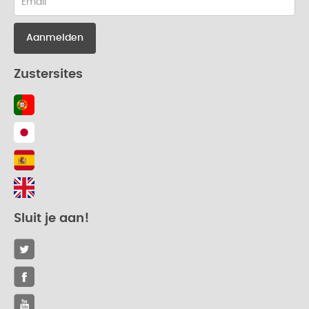
email
Zustersites
Sluit je aan!