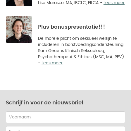
Lisa Marasco, MA, IBCLC, FILCA
-
Lees meer
Plus bonuspresentatie!!!
De morele plicht om seksueel welzijn te
includeren in borstvoedingsondersteuning
Sam Geuens Klinisch Seksuoloog,
Psychotherapeut & Ethicus (MSC, MA, PEV)
-
Lees meer
Schrijf in voor de nieuwsbrief
Dutch-
first
name
Dutch-