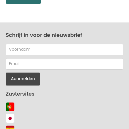
Schrijf in voor de nieuwsbrief
Dutch-
first
name
Dutch-
email
Zustersites