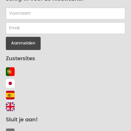
Dutch-
first
name
Dutch-
email
Zustersites
Sluit je aan!